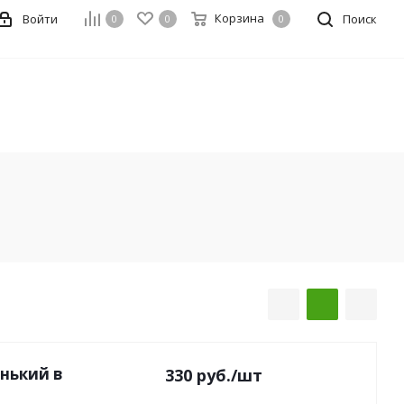
Корзина
Войти
Поиск
0
0
0
нький в
330
руб.
/шт