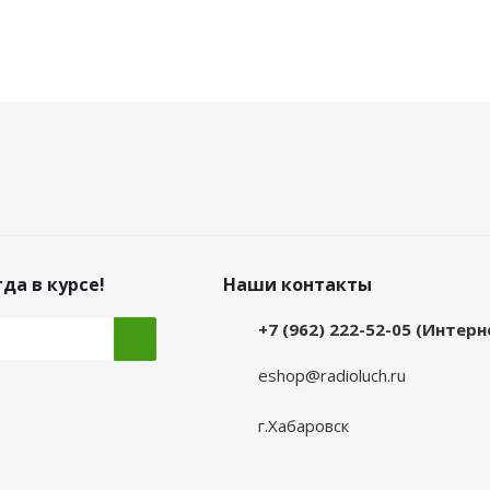
да в курсе!
Наши контакты
+7 (962) 222-52-05 (Интер
eshop@radioluch.ru
г.Хабаровск