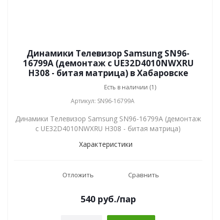
Динамики Телевизор Samsung SN96-
16799A (демонтаж с UE32D4010NWXRU
H308 - битая матрица) в Хабаровске
Есть в наличии (1)
Артикул: SN96-16799A
Динамики Телевизор Samsung SN96-16799A (демонтаж
с UE32D4010NWXRU H308 - битая матрица)
Характеристики
Отложить
Сравнить
540
руб.
/пар