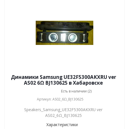
Динамики Samsung UE32F5300AKXRU ver
AS02 6Ω BJ130625 в Хабаровске
Есть в наличии (2)
Артикул: AS02_6Ω_BJ130625
Speakers_Samsung_UE32F5300AKXRU ver
AS02_6Ω_BJ130625
Характеристики