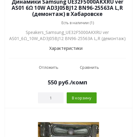
Динамики Samsung UE32F5000AKXRU ver
AS01 6Ω 10W AD3J05BJ12 BN96-25563A L,R
(демонтаж) в Хабаровске
Есть в наличии (1)
Speakers_Samsung_UE32F5000AKXRU ver
AS01_6Ω_10W_AD3J05BJ12 BN96-25563A L,R (демонтаж)
Характеристики
Отложить
Сравнить
550
руб.
/комп
В корзину