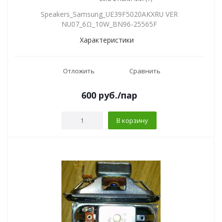
Speakers_Samsung_UE39F5020AKXRU VER
NU07_6Ω_10W_BN96-25565F
Характеристики
Отложить
Сравнить
600
руб.
/пар
В корзину