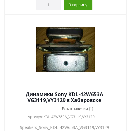
В корзину
Динамики Sony KDL-42W653A
VG3119,VY3129 в Хабаровске
Есть в наличии (1)
Артикул: KDL-42W653A_VG3119,VY3129
Speakers_Sony_KDL-42W653A_VG3119,VY3129