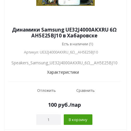
Динамики Samsung UE32J4000AKXRU 6Ω
AH5E25BJ10 в Хабаровске
Есть в наличии (1)
Артикул: UE32J4000AKXRU_6Ω__AH5E25BJ10
Speakers_Samsung_UE32J4000AKXRU_6Ω__AH5E25BJ10
Характеристики
Отложить
Сравнить
100
руб.
/пар
В корзину