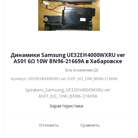
Динамики Samsung UE32EH4000WXRU ver
AS01 6Ω 10W BN96-21669A в Хабаровске
Есть в наличии (2)
Артикул: UE32EH4000WXRU ver AS01_6Ω_10W_BN96-21669A
Speakers_Samsung_UE32EH4000WXRU ver
AS01_6Ω_10W_BN96-21669A
Характеристики
Отложить
Сравнить