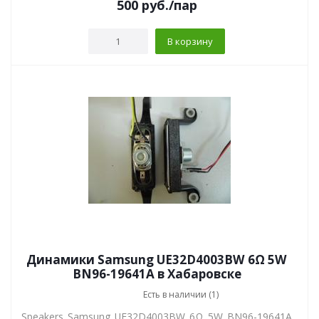
500
руб.
/пар
В корзину
Динамики Samsung UE32D4003BW 6Ω 5W
BN96-19641A в Хабаровске
Есть в наличии (1)
Speakers_Samsung_UE32D4003BW_6Ω_5W_BN96-19641A