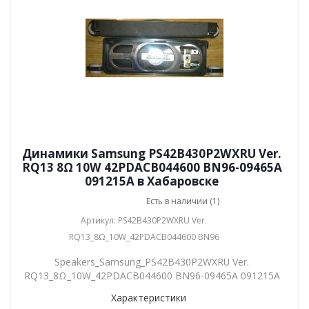
Динамики Samsung PS42B430P2WXRU Ver.
RQ13 8Ω 10W 42PDACB044600 BN96-09465A
091215A в Хабаровске
Есть в наличии (1)
Артикул: PS42B430P2WXRU Ver.
RQ13_8Ω_10W_42PDACB044600 BN96
Speakers_Samsung_PS42B430P2WXRU Ver.
RQ13_8Ω_10W_42PDACB044600 BN96-09465A 091215A
Характеристики