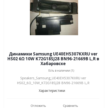
Динамики Samsung UE40EH5307KXRU ver
HS02 6Ω 10W K72G18SJ28 BN96-21669B L,R в
Хабаровске
Есть в наличии (1)
Speakers_Samsung_UE40EH5307KXRU ver
HS02_6Ω_10W_K72G18SJ28 BN96-21669B L,R
Характеристики
Отложить
Сравнить