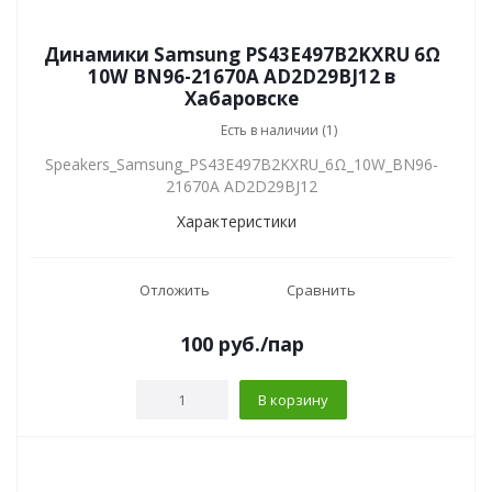
Динамики Samsung PS43E497B2KXRU 6Ω
10W BN96-21670A AD2D29BJ12 в
Хабаровске
Есть в наличии (1)
Speakers_Samsung_PS43E497B2KXRU_6Ω_10W_BN96-
21670A AD2D29BJ12
Характеристики
Отложить
Сравнить
100
руб.
/пар
В корзину