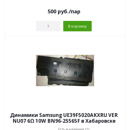
500
руб.
/пар
В корзину
Динамики Samsung UE39F5020AKXRU VER
NU07 6Ω 10W BN96-25565F в Хабаровске
Есть в наличии (1)