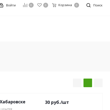
Корзина
Войти
Поиск
0
0
0
 Хабаровске
30
руб.
/шт
 LIGHTER