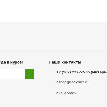
да в курсе!
Наши контакты
+7 (962) 222-52-05 (Интер
eshop@radioluch.ru
г.Хабаровск