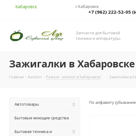
Хабаровск
г.Хабаровск
+7 (962) 222-52-05
Запчасти для бытовой
техники и аппаратуры.
Зажигалки в Хабаровске
Главная
-
Каталог
-
Разное - каталог в Хабаровске
-
Зажигалки в Х
По алфавиту (убывание
Автотовары
Бытовые моющие средства
Бытовая техника и