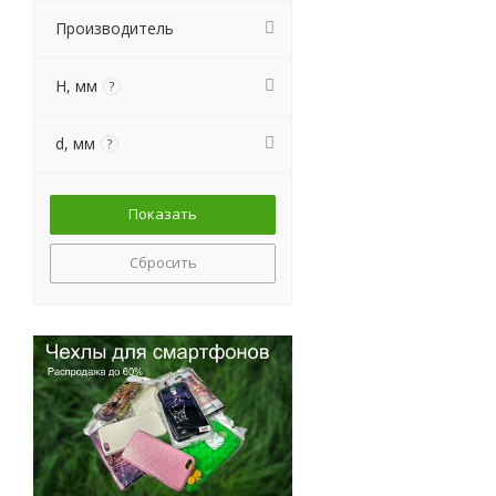
Производитель
H, мм
?
d, мм
?
Сбросить