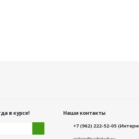
да в курсе!
Наши контакты
+7 (962) 222-52-05 (Интер
eshop@radioluch.ru