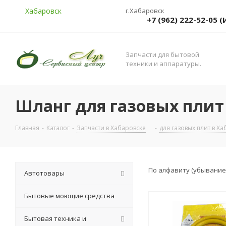
Хабаровск
г.Хабаровск
+7 (962) 222-52-05
Запчасти для бытовой
техники и аппаратуры.
Шланг для газовых плит
Главная
-
Каталог
-
Запчасти в Хабаровске
-
для газовых плит в Х
По алфавиту (убывание
Автотовары
Бытовые моющие средства
Бытовая техника и