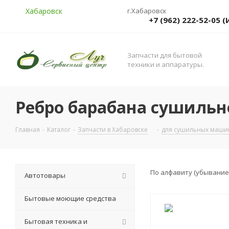
Хабаровск
г.Хабаровск
+7 (962) 222-52-05
Запчасти для бытовой
техники и аппаратуры.
Ребро барабана сушиль
Главная
-
Каталог
-
Запчасти в Хабаровске
-
для сушильных машин
По алфавиту (убывание
Автотовары
Бытовые моющие средства
Бытовая техника и