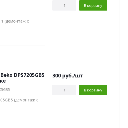
В корзину
1
1 (демонтаж с
Beko DPS7205GB5
300
руб.
/шт
ске
205GB5
В корзину
05GB5 (демонтаж с