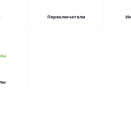
и
Переключатели
И
лы