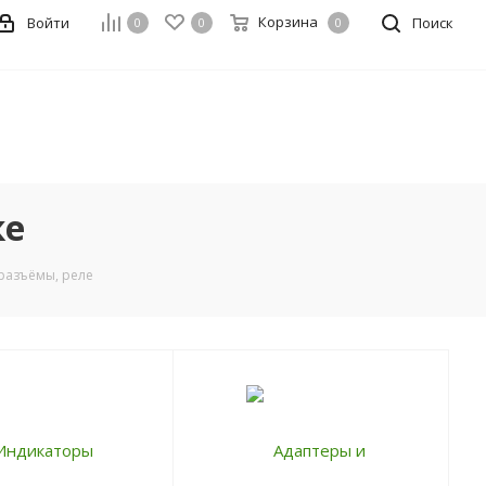
Корзина
Войти
Поиск
0
0
0
ке
 разъёмы, реле