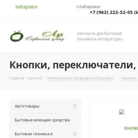
Хабаровск
г.Хабаровск
+7 (962) 222-52-05
Запчасти для бытовой
техники и аппаратуры.
Кнопки, переключатели, 
Главная
-
Каталог
-
Электронные средства в Хабаровске
-
Кнопки,
Автотовары
Бытовые моющие средства
Бытовая техника и