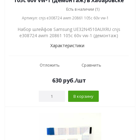
105c 60v vw-1 (демонтаж) в Хабаровске
Есть в наличии (1)
Артикул: cnjs e308724 awm 20861 105c 60v vw-1
Набор шлейфов Samsung UE32N4510AUXRU cnjs
e308724 awm 20861 105c 60v vw-1 (демонтаж)
Характеристики
Отложить
Сравнить
630
руб.
/шт
В корзину