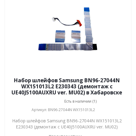
Набор шлейфов Samsung BN96-27044N
WX151013L2 E230343 (демонтаж с
UE40J5100AUXRU ver. MU02) в Хабаровске
Есть в наличии (1)
Артикул: BN96-27044N WX151013L2
Набор шлейфов Samsung BN96-27044N WX151013L2
E230343 (демонтаж с UE40J5100AUXRU ver. MU02)