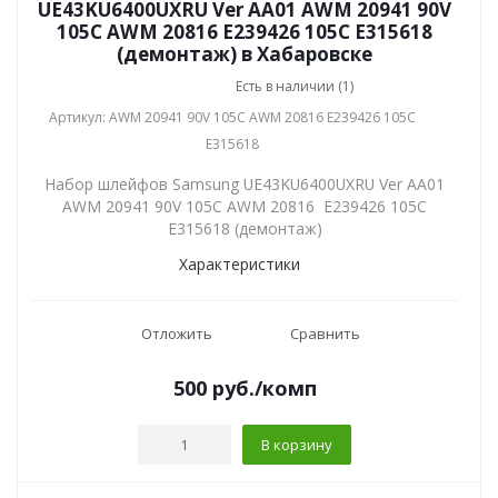
UE43KU6400UXRU Ver AA01 AWM 20941 90V
105C AWM 20816 E239426 105C E315618
(демонтаж) в Хабаровске
Есть в наличии (1)
Артикул: AWM 20941 90V 105C AWM 20816 E239426 105C
E315618
Набор шлейфов Samsung UE43KU6400UXRU Ver AA01
AWM 20941 90V 105C AWM 20816 E239426 105C
E315618 (демонтаж)
Характеристики
Отложить
Сравнить
500
руб.
/комп
В корзину