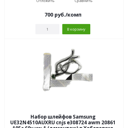
Отложить
Сравнить
700
руб.
/комп
В корзину
Набор шлейфов Samsung
UE32N4510AUXRU cnjs e308724 awm 20861