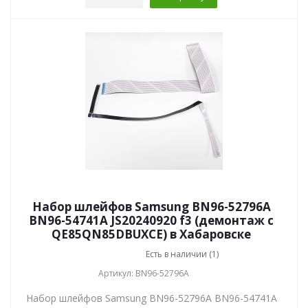
Набор шлейфов Samsung BN96-52796A
BN96-54741A JS20240920 f3 (демонтаж с
QE85QN85DBUXCE) в Хабаровске
Есть в наличии (1)
Артикул: BN96-52796A
Набор шлейфов Samsung BN96-52796A BN96-54741A