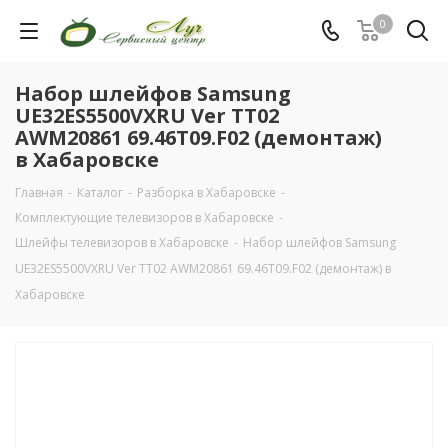
0
Набор шлейфов Samsung
UE32ES5500VXRU Ver TT02
AWM20861 69.46T09.F02 (демонтаж)
в Хабаровске
Главная
-
Каталог
-
Разборка в Хабаровске
-
Комплектующие телевизоров в Хабаровске
-
Шлейфы телевизоров в Хабаровске
-
Набор шлейфов Samsung
UE32ES5500VXRU Ver TT02 AWM20861 69.46T09.F02 (демонтаж) в
Хабаровске