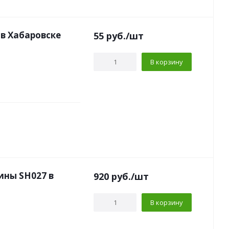
в Хабаровске
55
руб.
/шт
В корзину
ны SH027 в
920
руб.
/шт
В корзину