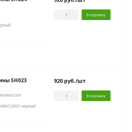
В корзину
ерный
ины SH023
920
руб.
/шт
 #846652009
В корзину
846652009 черный