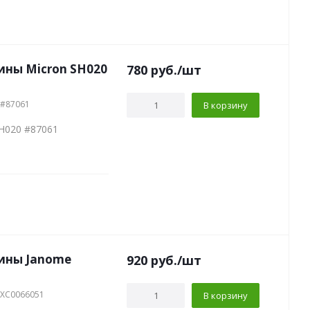
ны Micron SH020
780
руб.
/шт
 #87061
В корзину
H020 #87061
ины Janome
920
руб.
/шт
 XC0066051
В корзину