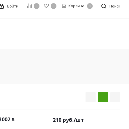
Корзина
Войти
Поиск
0
0
0
002 в
210
руб.
/шт