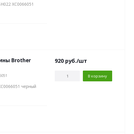
SH022 XC0066051
ны Brother
920
руб.
/шт
6051
В корзину
XC0066051 черный