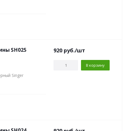
ины SH025
920
руб.
/шт
В корзину
рный Singer
ины SH024
920
руб.
/шт