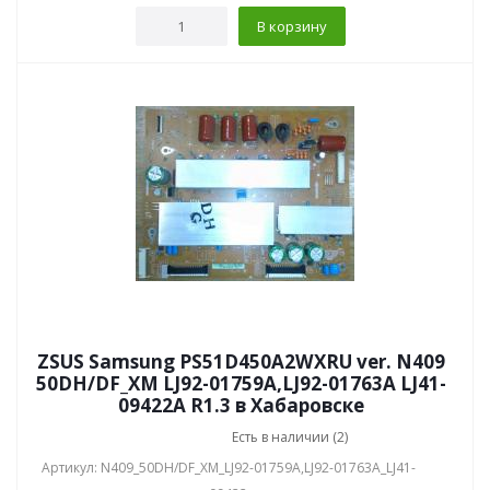
В корзину
ZSUS Samsung PS51D450A2WXRU ver. N409
50DH/DF_XM LJ92-01759A,LJ92-01763A LJ41-
09422A R1.3 в Хабаровске
Есть в наличии (2)
Артикул: N409_50DH/DF_XM_LJ92-01759A,LJ92-01763A_LJ41-