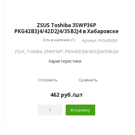
ZSUS Toshiba 35WP36P
PKG42B3J4/42D2J4/35B2J4 в Хабаровске
Есть в наличии (1)
Артикул: PKG42B3J4
ZSUS_Toshiba_35WP36P_PKG42B3J4/42D2J4/35B2J4
Характеристики
Отложить
Сравнить
462
руб.
/шт
В корзину