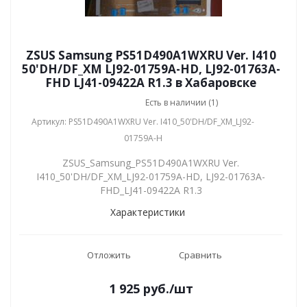
ZSUS Samsung PS51D490A1WXRU Ver. I410
50'DH/DF_XM LJ92-01759A-HD, LJ92-01763A-
FHD LJ41-09422A R1.3 в Хабаровске
Есть в наличии (1)
Артикул: PS51D490A1WXRU Ver. I410_50'DH/DF_XM_LJ92-
01759A-H
ZSUS_Samsung_PS51D490A1WXRU Ver.
I410_50'DH/DF_XM_LJ92-01759A-HD, LJ92-01763A-
FHD_LJ41-09422A R1.3
Характеристики
Отложить
Сравнить
1 925
руб.
/шт