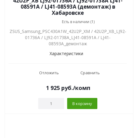
42U2P_XB LJ92-01736A / LJ92-01738A LJ41-
08591A / LJ41-08593A (демонтаж) в
Хабаровске
Есть в наличии (1)
ZSUS_Samsung_PSC430A1W_42U2P_XM / 42U2P_XB_LJ92-
01736A / LJ92-01738A_LJ41-08591A / LJ41-
08593A_демонтаж
Характеристики
Отложить
Сравнить
1 925
руб.
/комп
В корзину