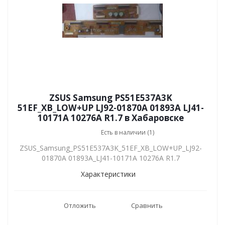
ZSUS Samsung PS51E537A3K
51EF_XB_LOW+UP LJ92-01870A 01893A LJ41-
10171A 10276A R1.7 в Хабаровске
Есть в наличии (1)
ZSUS_Samsung_PS51E537A3K_51EF_XB_LOW+UP_LJ92-
01870A 01893A_LJ41-10171A 10276A R1.7
Характеристики
Отложить
Сравнить