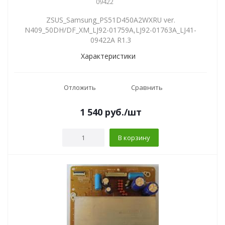
09422
ZSUS_Samsung_PS51D450A2WXRU ver.
N409_50DH/DF_XM_LJ92-01759A,LJ92-01763A_LJ41-
09422A R1.3
Характеристики
Отложить
Сравнить
1 540
руб.
/шт
В корзину