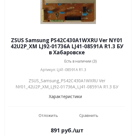
ZSUS Samsung PS42C430A1WXRU Ver NY01
42U2P_XM LJ92-01736A LJ41-08591A R1.3 БУ
в Хабаровске
Есть в наличии (3)
Артикул: LJ41-08591A R1.3
ZSUS_Samsung_PS42C430A1WXRU Ver
NY01_42U2P_XM_LJ92-01736A_LJ41-08591A R1.3 БУ
Характеристики
Отложить
Сравнить
891
руб.
/шт