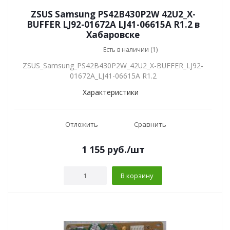
ZSUS Samsung PS42B430P2W 42U2_X-
BUFFER LJ92-01672A LJ41-06615A R1.2 в
Хабаровске
Есть в наличии (1)
ZSUS_Samsung_PS42B430P2W_42U2_X-BUFFER_LJ92-
01672A_LJ41-06615A R1.2
Характеристики
Отложить
Сравнить
1 155
руб.
/шт
В корзину