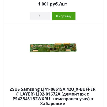
1 001
руб.
/шт
В корзину
ZSUS Samsung LJ41-06615A 42U_X-BUFFER
(1LAYER) LJ92-01672A (демонтаж с
PS42B451B2WXRU - неисправен ysus) в
Хабаровске