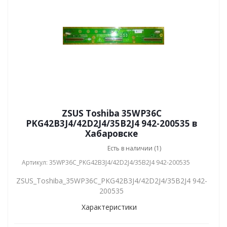
ZSUS Toshiba 35WP36C
PKG42B3J4/42D2J4/35B2J4 942-200535 в
Хабаровске
Есть в наличии (1)
Артикул: 35WP36C_PKG42B3J4/42D2J4/35B2J4 942-200535
ZSUS_Toshiba_35WP36C_PKG42B3J4/42D2J4/35B2J4 942-
200535
Характеристики