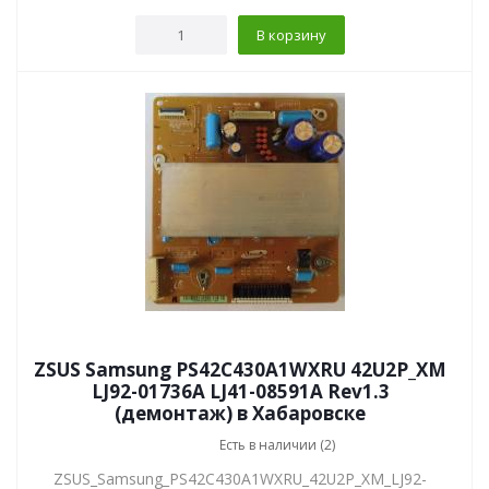
В корзину
ZSUS Samsung PS42C430A1WXRU 42U2P_XM
LJ92-01736A LJ41-08591A Rev1.3
(демонтаж) в Хабаровске
Есть в наличии (2)
ZSUS_Samsung_PS42C430A1WXRU_42U2P_XM_LJ92-