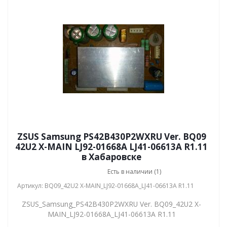
ZSUS Samsung PS42B430P2WXRU Ver. BQ09
42U2 X-MAIN LJ92-01668A LJ41-06613A R1.11
в Хабаровске
Есть в наличии (1)
Артикул: BQ09_42U2 X-MAIN_LJ92-01668A_LJ41-06613A R1.11
ZSUS_Samsung_PS42B430P2WXRU Ver. BQ09_42U2 X-
MAIN_LJ92-01668A_LJ41-06613A R1.11