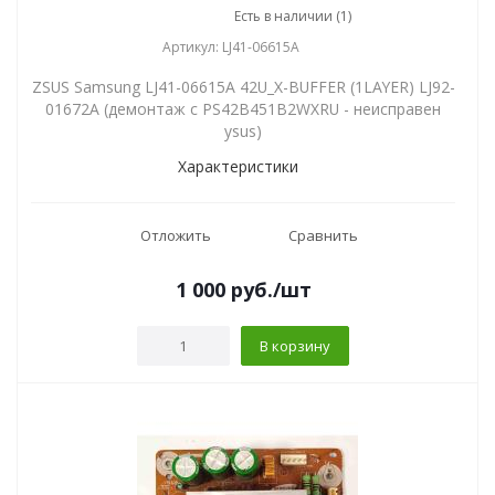
Есть в наличии (1)
Артикул: LJ41-06615A
ZSUS Samsung LJ41-06615A 42U_X-BUFFER (1LAYER) LJ92-
01672A (демонтаж с PS42B451B2WXRU - неисправен
ysus)
Характеристики
Отложить
Сравнить
1 000
руб.
/шт
В корзину