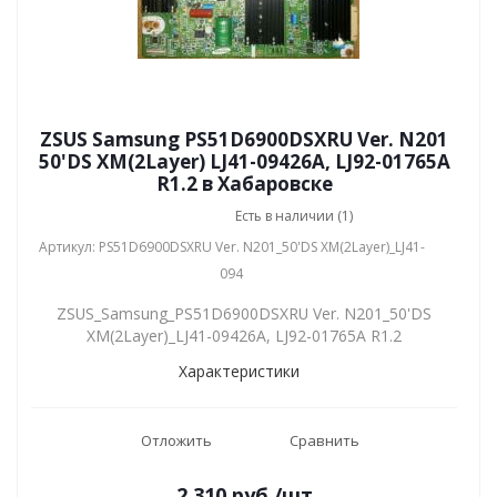
ZSUS Samsung PS51D6900DSXRU Ver. N201
50'DS XM(2Layer) LJ41-09426A, LJ92-01765A
R1.2 в Хабаровске
Есть в наличии (1)
Артикул: PS51D6900DSXRU Ver. N201_50'DS XM(2Layer)_LJ41-
094
ZSUS_Samsung_PS51D6900DSXRU Ver. N201_50'DS
XM(2Layer)_LJ41-09426A, LJ92-01765A R1.2
Характеристики
Отложить
Сравнить
2 310
руб.
/шт