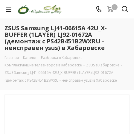
0
ZSUS Samsung LJ41-06615A 42U_X-
BUFFER (1LAYER) LJ92-01672A
(демонтаж с PS42B451B2WXRU -
неисправен ysus) в Хабаровске
Главная
-
Каталог
-
Разборка в Хабаровске
-
Комплектующие телевизоров в Хабаровске
-
ZSUS в Хабаровске
-
ZSUS Samsung LJ41-06615A 42U_X-BUFFER (1LAYER) LJ92-01672A
(демонтаж с PS42B451B2WXRU - неисправен ysus) в Хабаровске