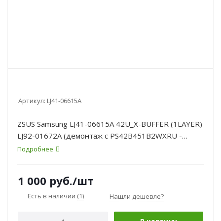
Артикул:
LJ41-06615A
ZSUS Samsung LJ41-06615A 42U_X-BUFFER (1LAYER)
LJ92-01672A (демонтаж с PS42B451B2WXRU -
неисправен ysus)
Подробнее
1 000
руб.
/шт
Есть в наличии
(1)
Нашли дешевле?