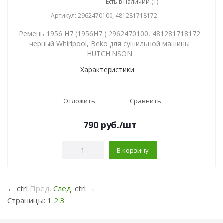
Есть в наличии (1)
Артикул: 2962470100, 481281718172
Ремень 1956 H7 (1956H7 ) 2962470100, 481281718172
черный Whirlpool, Beko для сушильной машины
HUTCHINSON
Характеристики
Отложить
Сравнить
790
руб.
/шт
В корзину
←
ctrl
Пред.
След.
ctrl
→
Страницы:
1
2
3