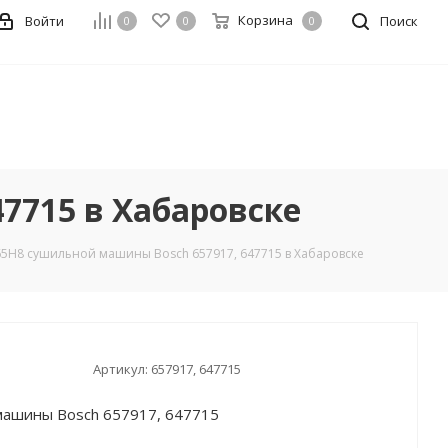
Корзина
Войти
Поиск
0
0
0
7715 в Хабаровске
5H8 сушильной машины Bosch 657917, 647715 в Хабаровске
Артикул:
657917, 647715
ашины Bosch 657917, 647715