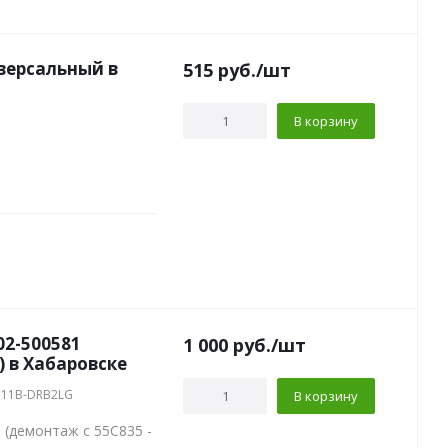
иверсальный в
515
руб.
/шт
В корзину
02-500581
1 000
руб.
/шт
) в Хабаровске
C11B-DRB2LG
В корзину
 (демонтаж с 55C835 -