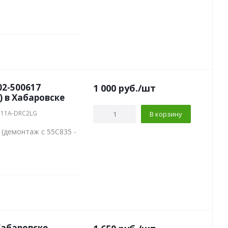
02-500617
1 000
руб.
/шт
) в Хабаровске
C11A-DRC2LG
В корзину
 (демонтаж с 55C835 -
Хабаровске