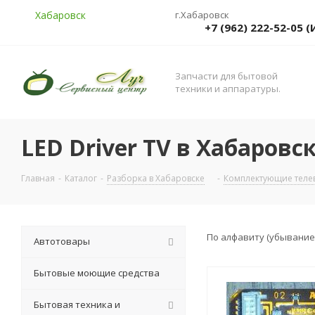
Хабаровск
г.Хабаровск
+7 (962) 222-52-05
Запчасти для бытовой
техники и аппаратуры.
LED Driver TV в Хабаровс
Главная
-
Каталог
-
Разборка в Хабаровске
-
Комплектующие телев
По алфавиту (убывание
Автотовары
Бытовые моющие средства
Бытовая техника и