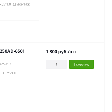
REV:1.0_демонтаж
4250AD-6S01
1 300
руб.
/шт
M4250AD
В корзину
01 Rev1.0