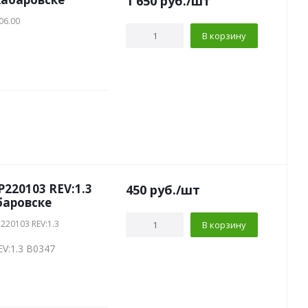
1 650
руб.
/шт
06.00
В корзину
P220103 REV:1.3
450
руб.
/шт
баровске
220103 REV:1.3
В корзину
V:1.3 B0347