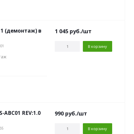
11 (демонтаж) в
1 045
руб.
/шт
101
В корзину
таж
S-ABC01 REV:1.0
990
руб.
/шт
6S
В корзину