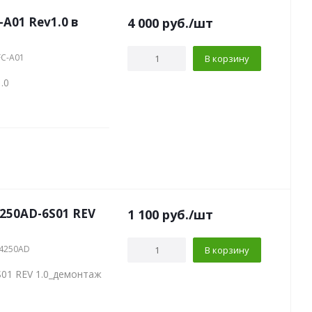
-A01 Rev1.0 в
4 000
руб.
/шт
FC-A01
В корзину
.0
250AD-6S01 REV
1 100
руб.
/шт
M4250AD
В корзину
01 REV 1.0_демонтаж