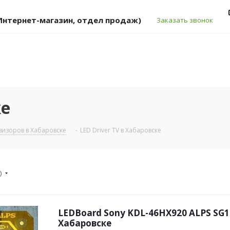
 (Интернет-магазин, отдел продаж)
Заказать звонок
ке
изоров в Хабаровске
-
LED Driver TV в Хабаровске
)
LEDBoard Sony KDL-46HX920 ALPS SG1
Хабаровске