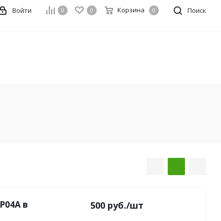
Корзина
Войти
Поиск
0
0
0
P04A в
500
руб.
/шт