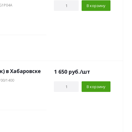
SG1P04A
В корзину
ж) в Хабаровске
1 650
руб.
/шт
700/1400
В корзину