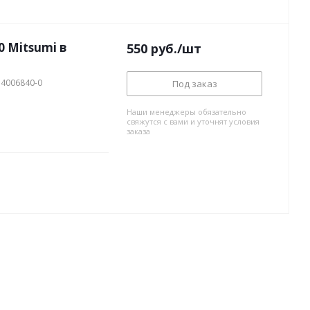
0 Mitsumi в
550
руб.
/шт
 4006840-0
Под заказ
Наши менеджеры обязательно
свяжутся с вами и уточнят условия
заказа