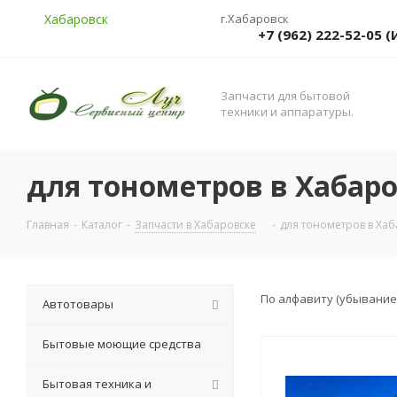
Хабаровск
г.Хабаровск
+7 (962) 222-52-05
Запчасти для бытовой
техники и аппаратуры.
для тонометров в Хабар
Главная
-
Каталог
-
Запчасти в Хабаровске
-
для тонометров в Хаб
По алфавиту (убывание
Автотовары
Бытовые моющие средства
Бытовая техника и