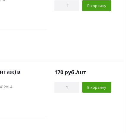
В корзину
нтаж) в
170
руб.
/шт
4412V14
В корзину