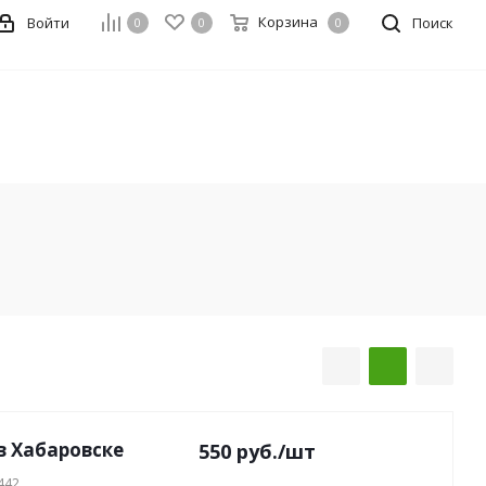
Корзина
Войти
Поиск
0
0
0
в Хабаровске
550
руб.
/шт
442