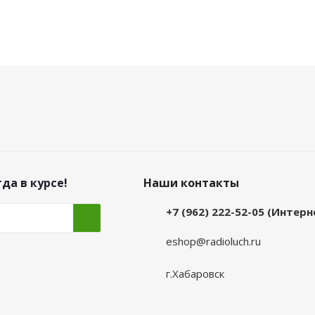
да в курсе!
Наши контакты
+7 (962) 222-52-05 (Интер
eshop@radioluch.ru
г.Хабаровск