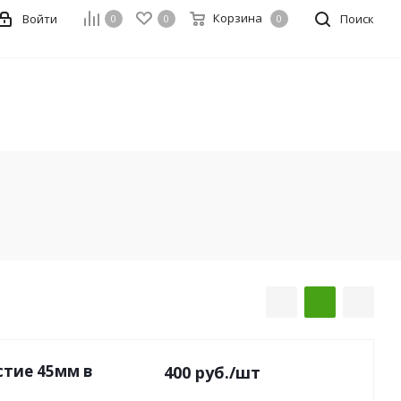
Корзина
Войти
Поиск
0
0
0
стие 45мм в
400
руб.
/шт