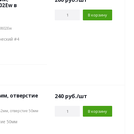
02Ew в
В корзину
0802Ew
ческий #4
мм, отверстие
240
руб.
/шт
52мм, отверстие 50мм
В корзину
тие 50мм