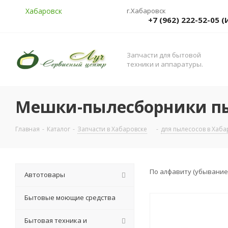
Хабаровск
г.Хабаровск
+7 (962) 222-52-05
Запчасти для бытовой
техники и аппаратуры.
Мешки-пылесборники пы
Главная
-
Каталог
-
Запчасти в Хабаровске
-
для пылесосов в Хаба
По алфавиту (убывание
Автотовары
Бытовые моющие средства
Бытовая техника и