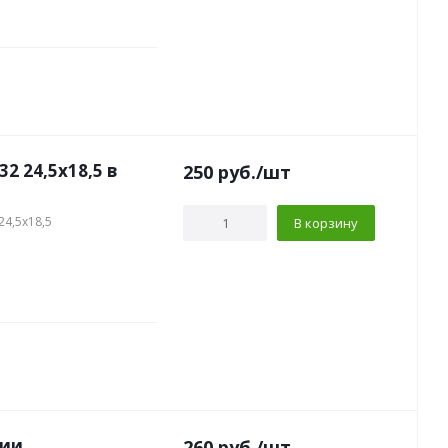
 24,5х18,5 в
250
руб.
/шт
24,5х18,5
В корзину
ии,
260
руб.
/шт