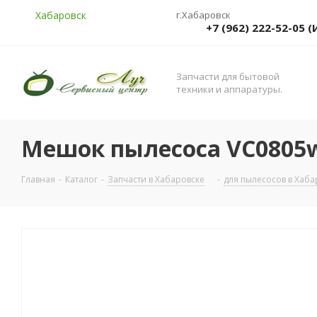
Хабаровск
г.Хабаровск
+7 (962) 222-52-05
Запчасти для бытовой
техники и аппаратуры.
Мешок пылесоса VC0805w
Главная
-
Каталог
-
Запчасти в Хабаровске
-
для пылесосов в Хаба