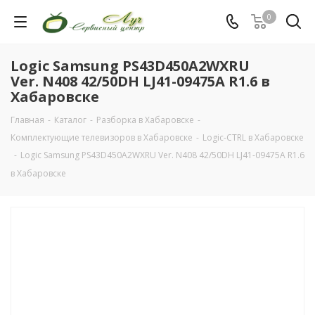
0
Logic Samsung PS43D450A2WXRU
Ver. N408 42/50DH LJ41-09475A R1.6 в
Хабаровске
Главная
-
Каталог
-
Разборка в Хабаровске
-
Комплектующие телевизоров в Хабаровске
-
Logic-CTRL в Хабаровске
-
Logic Samsung PS43D450A2WXRU Ver. N408 42/50DH LJ41-09475A R1.6
в Хабаровске