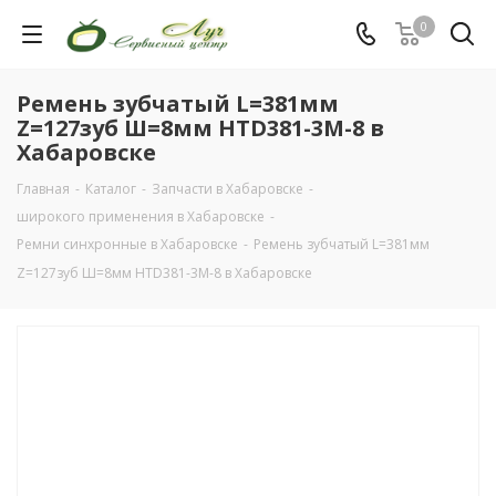
0
Ремень зубчатый L=381мм
Z=127зуб Ш=8мм HTD381-3M-8 в
Хабаровске
Главная
-
Каталог
-
Запчасти в Хабаровске
-
широкого применения в Хабаровске
-
Ремни синхронные в Хабаровске
-
Ремень зубчатый L=381мм
Z=127зуб Ш=8мм HTD381-3M-8 в Хабаровске