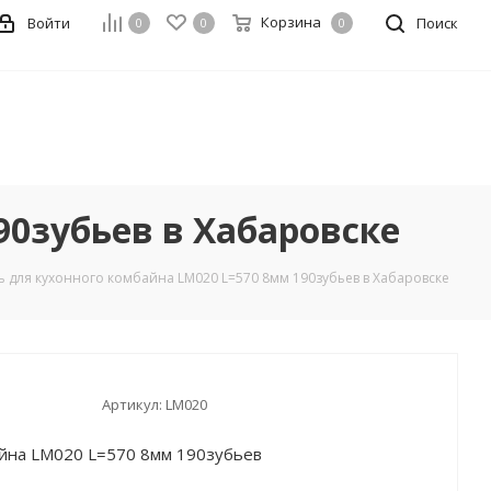
Корзина
Войти
Поиск
0
0
0
90зубьев в Хабаровске
 для кухонного комбайна LM020 L=570 8мм 190зубьев в Хабаровске
Артикул:
LM020
айна LM020 L=570 8мм 190зубьев