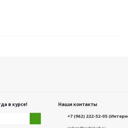
да в курсе!
Наши контакты
+7 (962) 222-52-05 (Интер
eshop@radioluch.ru