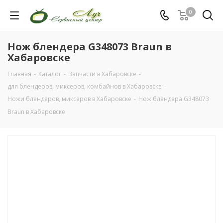
0
Нож блендера G348073 Braun в
Хабаровске
Главная
-
Каталог
-
Запчасти в Хабаровске
-
для блендеров, миксеров, комбайнов в Хабаровске
-
Ножи блендеров, миксеров в Хабаровске
-
Нож блендера G348073
Braun в Хабаровске