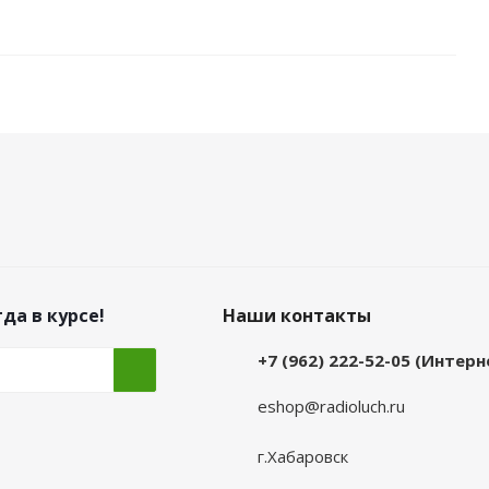
да в курсе!
Наши контакты
+7 (962) 222-52-05 (Интер
eshop@radioluch.ru
г.Хабаровск