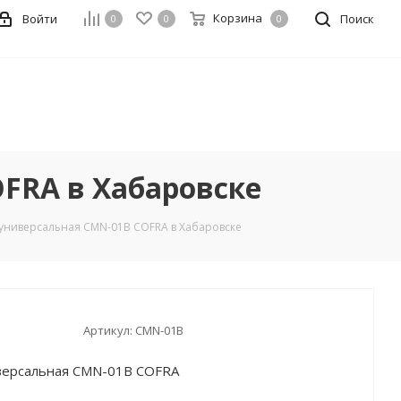
Корзина
Войти
Поиск
0
0
0
FRA в Хабаровске
 универсальная CMN-01B COFRA в Хабаровске
Артикул:
CMN-01B
иверсальная CMN-01B COFRA