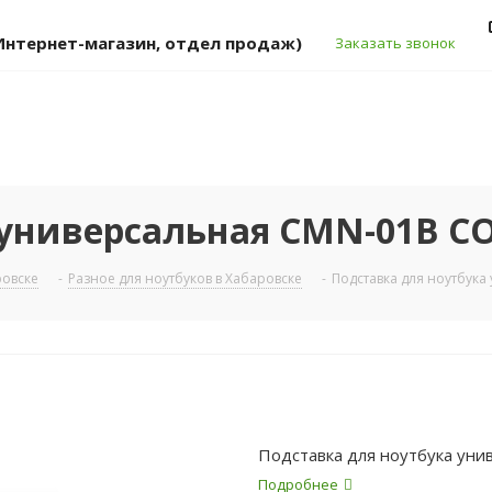
 (Интернет-магазин, отдел продаж)
Заказать звонок
 универсальная CMN-01B CO
ровске
-
Разное для ноутбуков в Хабаровске
-
Подставка для ноутбука
Подставка для ноутбука ун
Подробнее