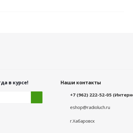
да в курсе!
Наши контакты
+7 (962) 222-52-05 (Интер
eshop@radioluch.ru
г.Хабаровск