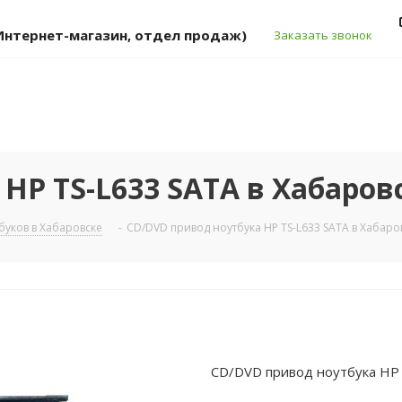
 (Интернет-магазин, отдел продаж)
Заказать звонок
HP TS-L633 SATA в Хабаров
уков в Хабаровске
-
СD/DVD привод ноутбука HP TS-L633 SATA в Хабаро
СD/DVD привод ноутбука HP