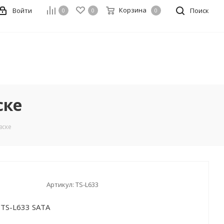
Корзина
Войти
Поиск
0
0
0
ске
вске
Артикул:
TS-L633
 TS-L633 SATA