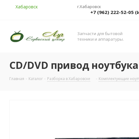
Хабаровск
г.Хабаровск
+7 (962) 222-52-05
Запчасти для бытовой
техники и аппаратуры.
СD/DVD привод ноутбука 
Главная
-
Каталог
-
Разборка в Хабаровске
-
Комплектующие ноутб