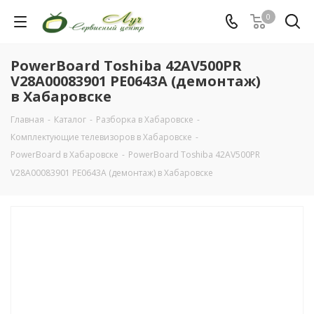
0
PowerBoard Toshiba 42AV500PR
V28A00083901 PE0643A (демонтаж)
в Хабаровске
Главная
-
Каталог
-
Разборка в Хабаровске
-
Комплектующие телевизоров в Хабаровске
-
PowerBoard в Хабаровске
-
PowerBoard Toshiba 42AV500PR
V28A00083901 PE0643A (демонтаж) в Хабаровске