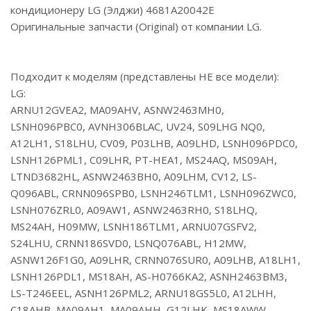
кондиционеру LG (Элджи) 4681A20042E
Оригинальные запчасти (Original) от компании LG.
Подходит к моделям (представлены НЕ все модели):
LG:
ARNU12GVEA2, MA09AHV, ASNW2463MH0,
LSNH096PBC0, AVNH306BLAC, UV24, S09LHG NQ0,
A12LH1, S18LHU, CV09, P03LHB, A09LHD, LSNH096PDC0,
LSNH126PML1, C09LHR, PT-HEA1, MS24AQ, MS09AH,
LTND3682HL, ASNW2463BH0, A09LHM, CV12, LS-
Q096ABL, CRNN096SPB0, LSNH246TLM1, LSNH096ZWC0,
LSNH076ZRL0, A09AW1, ASNW2463RH0, S18LHQ,
MS24AH, H09MW, LSNH186TLM1, ARNU07GSFV2,
S24LHU, CRNN186SVD0, LSNQ076ABL, H12MW,
ASNW126F1G0, A09LHR, CRNN076SUR0, A09LHB, A18LH1,
LSNH126PDL1, MS18AH, AS-H0766KA2, ASNH2463BM3,
LS-T246EEL, ASNH126PML2, ARNU18GS5L0, A12LHH,
C18AHB, MA09AH1, MA09AHH, G12LHK, MS18AWW,