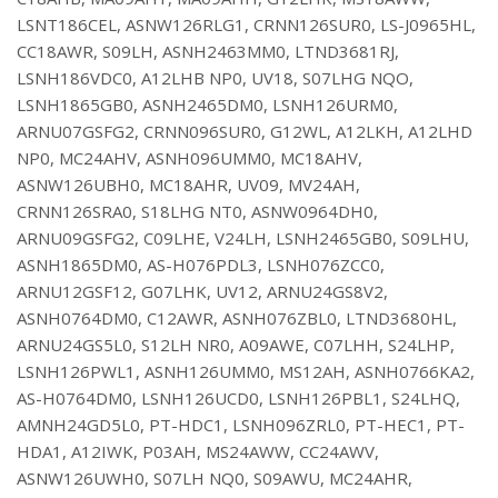
LSNT186CEL, ASNW126RLG1, CRNN126SUR0, LS-J0965HL,
CC18AWR, S09LH, ASNH2463MM0, LTND3681RJ,
LSNH186VDC0, A12LHB NP0, UV18, S07LHG NQO,
LSNH1865GB0, ASNH2465DM0, LSNH126URM0,
ARNU07GSFG2, CRNN096SUR0, G12WL, A12LKH, A12LHD
NP0, MC24AHV, ASNH096UMM0, MC18AHV,
ASNW126UBH0, MC18AHR, UV09, MV24AH,
CRNN126SRA0, S18LHG NT0, ASNW0964DH0,
ARNU09GSFG2, C09LHE, V24LH, LSNH2465GB0, S09LHU,
ASNH1865DM0, AS-H076PDL3, LSNH076ZCC0,
ARNU12GSF12, G07LHK, UV12, ARNU24GS8V2,
ASNH0764DM0, C12AWR, ASNH076ZBL0, LTND3680HL,
ARNU24GS5L0, S12LH NR0, A09AWE, C07LHH, S24LHP,
LSNH126PWL1, ASNH126UMM0, MS12AH, ASNH0766KA2,
AS-H0764DM0, LSNH126UCD0, LSNH126PBL1, S24LHQ,
AMNH24GD5L0, PT-HDC1, LSNH096ZRL0, PT-HEC1, PT-
HDA1, A12IWK, P03AH, MS24AWW, CC24AWV,
ASNW126UWH0, S07LH NQ0, S09AWU, MC24AHR,