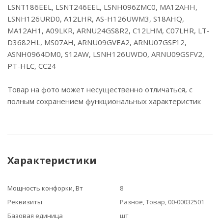
LSNT186EEL, LSNT246EEL, LSNH096ZMC0, MA12AHH,
LSNH126URD0, A12LHR, AS-H126UWM3, S18AHQ,
MA12AH1, A09LKR, ARNU24GS8R2, C12LHM, C07LHR, LT-
D3682HL, MS07AH, ARNU09GVEA2, ARNU07GSF12,
ASNH0964DM0, S12AW, LSNH126UWD0, ARNU09GSFV2,
PT-HLC, CC24
Товар на фото может несущественно отличаться, с
полным сохранением функциональных характеристик
Характеристики
Мощность конфорки, Вт
8
Реквизиты
Разное, Товар, 00-00032501
Базовая единица
шт