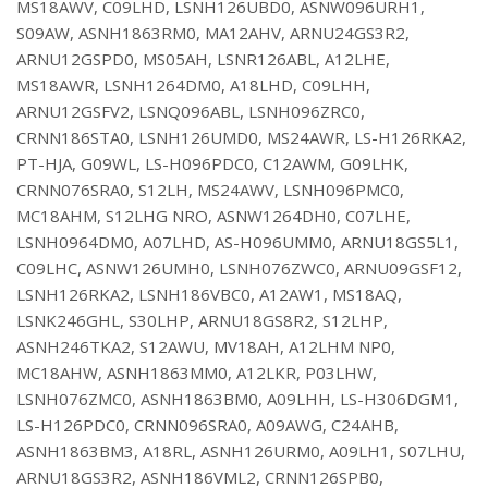
MS18AWV, C09LHD, LSNH126UBD0, ASNW096URH1,
S09AW, ASNH1863RM0, MA12AHV, ARNU24GS3R2,
ARNU12GSPD0, MS05AH, LSNR126ABL, A12LHE,
MS18AWR, LSNH1264DM0, A18LHD, C09LHH,
ARNU12GSFV2, LSNQ096ABL, LSNH096ZRC0,
CRNN186STA0, LSNH126UMD0, MS24AWR, LS-H126RKA2,
PT-HJA, G09WL, LS-H096PDC0, C12AWM, G09LHK,
CRNN076SRA0, S12LH, MS24AWV, LSNH096PMC0,
MC18AHM, S12LHG NRO, ASNW1264DH0, C07LHE,
LSNH0964DM0, A07LHD, AS-H096UMM0, ARNU18GS5L1,
C09LHC, ASNW126UMH0, LSNH076ZWC0, ARNU09GSF12,
LSNH126RKA2, LSNH186VBC0, A12AW1, MS18AQ,
LSNK246GHL, S30LHP, ARNU18GS8R2, S12LHP,
ASNH246TKA2, S12AWU, MV18AH, A12LHM NP0,
MC18AHW, ASNH1863MM0, A12LKR, P03LHW,
LSNH076ZMC0, ASNH1863BM0, A09LHH, LS-H306DGM1,
LS-H126PDC0, CRNN096SRA0, A09AWG, C24AHB,
ASNH1863BM3, A18RL, ASNH126URM0, A09LH1, S07LHU,
ARNU18GS3R2, ASNH186VML2, CRNN126SPB0,