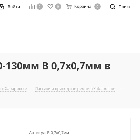
Корзина
Войти
Поиск
0
0
0
-130мм В 0,7x0,7мм в
 в Хабаровске
-
Пассики и приводные ремни в Хабаровске
-
Артикул:
В 0,7x0,7мм