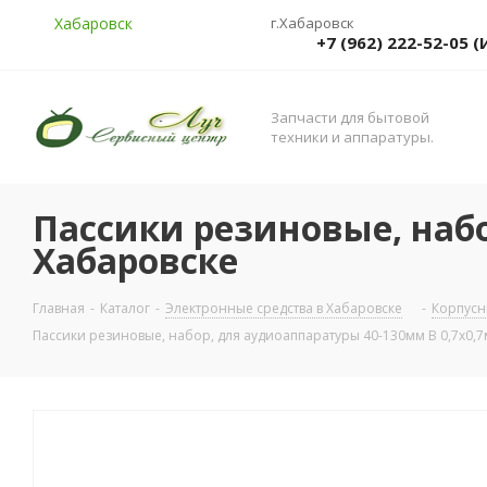
Хабаровск
г.Хабаровск
+7 (962) 222-52-05
Запчасти для бытовой
техники и аппаратуры.
Пассики резиновые, набо
Хабаровске
Главная
-
Каталог
-
Электронные средства в Хабаровске
-
Корпусн
Пассики резиновые, набор, для аудиоаппаратуры 40-130мм В 0,7x0,7