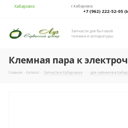
Хабаровск
г.Хабаровск
+7 (962) 222-52-05
Запчасти для бытовой
техники и аппаратуры.
Клемная пара к электроч
Главная
-
Каталог
-
Запчасти в Хабаровске
-
для чайников в Хабар