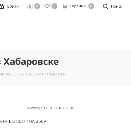
Корзина
Войти
Поиск
0
0
0
в Хабаровске
никам ECH027 10А 250V в Хабаровске
Артикул:
ECH027 10А 250V
икам ECH027 10А 250V