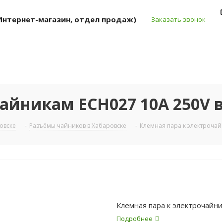
 (Интернет-магазин, отдел продаж)
Заказать звонок
айникам ECH027 10А 250V 
овске
-
Разъёмы чайников в Хабаровске
-
Клемная пара к электрочай
Клемная пара к электрочайн
Подробнее