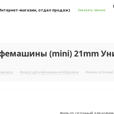
 (Интернет-магазин, отдел продаж)
Заказать звонок
фемашины (mini) 21mm Ун
баровске
-
Фильтр для кофе-машин в Хабаровске
-
Фильтр сеточный 
Фильтр сеточный для кофем