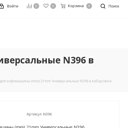
Корзина
Войти
Поиск
0
0
0
иверсальные N396 в
для кофемашины (mini) 21mm Универсальные N396 в Хабаровске
Артикул:
N396
ашины (mini) 21mm Универсальные N396