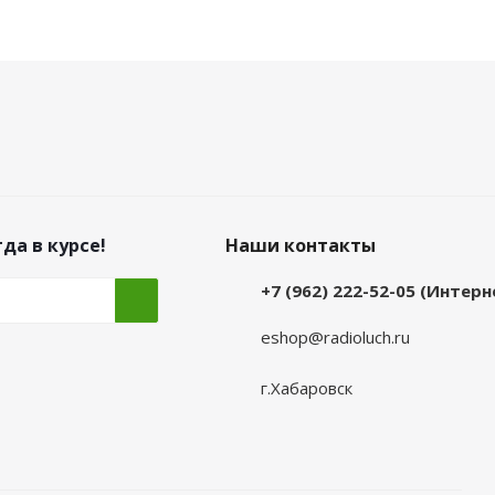
да в курсе!
Наши контакты
+7 (962) 222-52-05 (Интер
eshop@radioluch.ru
г.Хабаровск