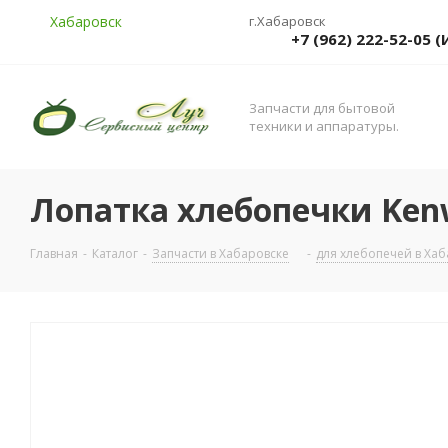
Хабаровск
г.Хабаровск
+7 (962) 222-52-05
Запчасти для бытовой
техники и аппаратуры.
Лопатка хлебопечки Kenw
Главная
-
Каталог
-
Запчасти в Хабаровске
-
для хлебопечей в Хаб