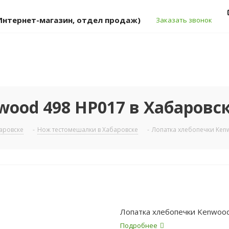
 (Интернет-магазин, отдел продаж)
Заказать звонок
ood 498 HP017 в Хабаровс
аровске
-
Нож тестомешалки в Хабаровске
-
Лопатка хлебопечки Ken
Лопатка хлебопечки Kenwoo
Подробнее