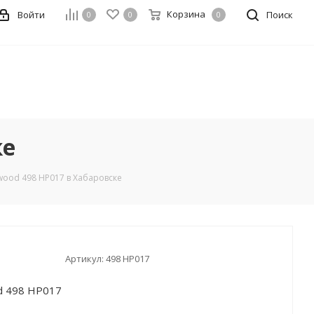
Корзина
Войти
Поиск
0
0
0
ке
wood 498 HP017 в Хабаровске
Артикул:
498 HP017
d 498 HP017