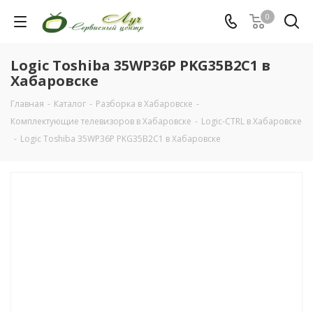
0
Logic Toshiba 35WP36P PKG35B2C1 в
Хабаровске
Главная
-
Каталог
-
Разборка в Хабаровске
-
Комплектующие телевизоров в Хабаровске
-
Logic-CTRL в Хабаровске
-
Logic Toshiba 35WP36P PKG35B2C1 в Хабаровске