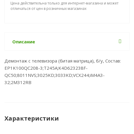
Цена действительна только для интернет-магазина и может
отличаться от цен в розничных магазинах
Описание
Демонтаж с телевизора (битая матрица), б/у, Состав:
EP1K100QC208-3;T245A;K4D623238F-
QC50;8011NVS;3025KD;3033KD;VCX244;iM4A3-
32;2M312RB
Характеристики