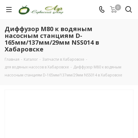
0
Диффузор М80 к водяным
насосным станциям D-
165мм/137мм/29мм NSS014 в
Хабаровске
Главная
-
Каталог
-
Запчасти в Хабаровске
-
для водяных насосов в Хабаровске
-
Диффузор М80 к водяным
насосным станциям D-165мм/137мм/29мм NSS014 в Хабаровске