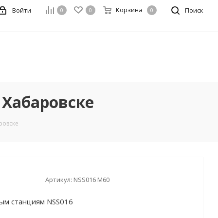
Корзина
Войти
Поиск
0
0
0
 Хабаровске
ровске
Артикул:
NSS016 М60
ным станциям NSS016