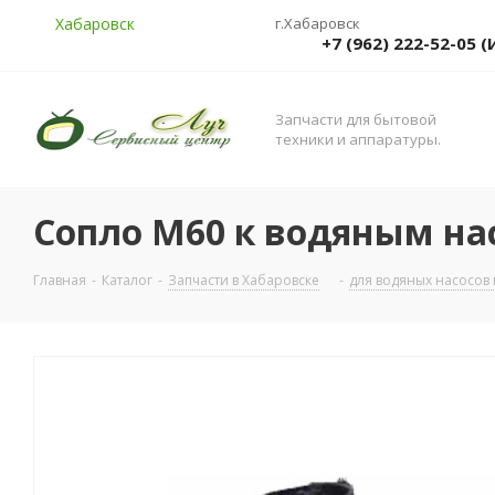
Хабаровск
г.Хабаровск
+7 (962) 222-52-05
Запчасти для бытовой
техники и аппаратуры.
Сопло М60 к водяным на
Главная
-
Каталог
-
Запчасти в Хабаровске
-
для водяных насосов 