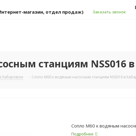
 (Интернет-магазин, отдел продаж)
Заказать звонок
сосным станциям NSS016 в
в Хабаровске
-
Сопло М60 к водяным насосным станциям NSS016 в Хаба
Сопло М60 к водяным насос
Подробнее