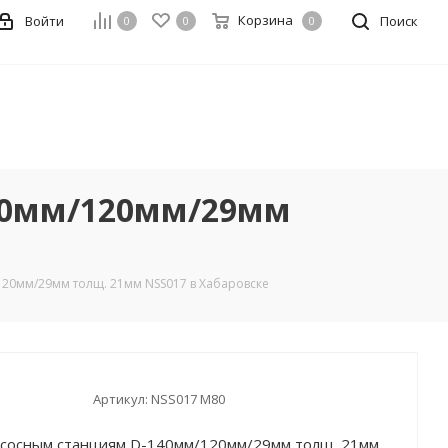
Корзина
Войти
Поиск
0
0
0
40мм/120мм/29мм
20мм/29мм толщ. 21мм NSS017 в Хабаровске
Артикул:
NSS017 М80
сосным станциям D-140мм/120мм/29мм толщ. 21мм