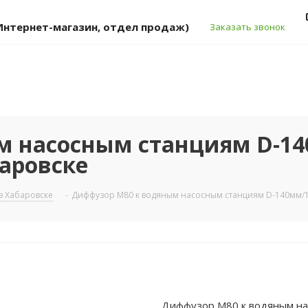
 (Интернет-магазин, отдел продаж)
Заказать звонок
м насосным станциям D-1
баровске
в Хабаровске
-
Диффузор М80 к водяным насосным станциям D-140мм/1
Диффузор М80 к водяным на