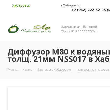
Хабаровск
г.Хабаровск
+7 (962) 222-52-05
Запчасти для бытовой
техники и аппаратуры.
Диффузор М80 к водяны
толщ. 21мм NSS017 в Ха
Главная
-
Каталог
-
Запчасти в Хабаровске
-
для водяных насосов 