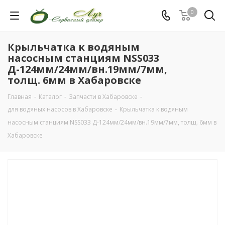
0
Крыльчатка к водяным
насосным станциям NSS033
Д-124мм/24мм/вн.19мм/7мм,
толщ. 6мм в Хабаровске
Главная
-
Каталог
-
Запчасти в Хабаровске
-
для водяных насосов в Хабаровске
-
Крыльчатка к водяным
насосным станциям NSS033 Д-124мм/24мм/вн.19мм/7мм, толщ. 6мм в
Хабаровске