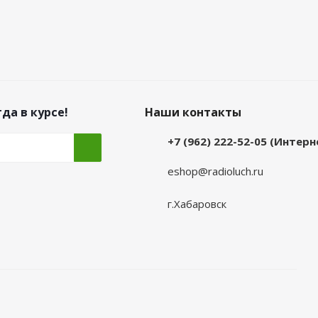
да в курсе!
Наши контакты
+7 (962) 222-52-05 (Интер
eshop@radioluch.ru
г.Хабаровск