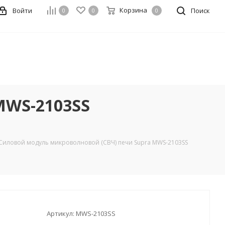
Корзина
Войти
Поиск
0
0
0
MWS-2103SS
Силовой модуль микроволновой (СВЧ) печи Supra MWS-2103SS
Артикул:
MWS-2103SS