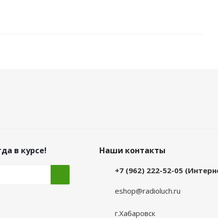
да в курсе!
Наши контакты
+7 (962) 222-52-05 (Интер
eshop@radioluch.ru
г.Хабаровск