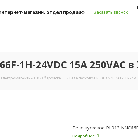
 (Интернет-магазин, отдел продаж)
Заказать звонок
66F-1H-24VDC 15A 250VAC в
 электромагнитные в Хабаровске
-
Реле пусковое RL013 NNC66F-1H-24V
Реле пусковое RL013 NNC66
Подробнее