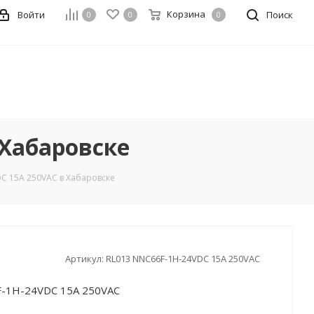
Корзина
Войти
Поиск
0
0
0
 Хабаровске
DC 15A 250VAC в Хабаровске
Артикул:
RL013 NNC66F-1H-24VDC 15A 250VAC
F-1H-24VDC 15A 250VAC