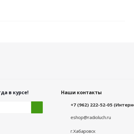
да в курсе!
Наши контакты
+7 (962) 222-52-05 (Интер
eshop@radioluch.ru
г.Хабаровск