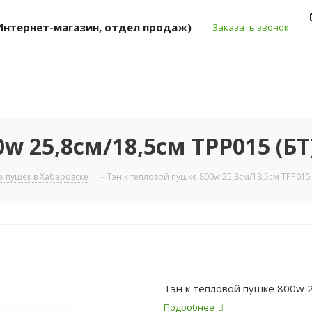
 (Интернет-магазин, отдел продаж)
Заказать звонок
w 25,8см/18,5см TPP015 (БТ
х пушек в Хабаровске
-
Тэн к тепловой пушке 800w 25,8см/18,5см TPP015 
Тэн к тепловой пушке 800w 
Подробнее