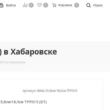
Корзина
Войти
Поиск
0
0
0
) в Хабаровске
(БТ) в Хабаровске
Артикул:
800w 25,8см/18,5см TPP015
25,8см/18,5см TPP015 (БТ)