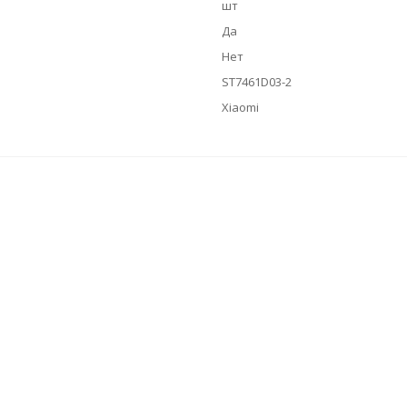
шт
Да
Нет
ST7461D03-2
Xiaomi