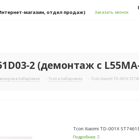
 (Интернет-магазин, отдел продаж)
Заказать звонок
461D03-2 (демонтаж с L55MA
изоров в Хабаровске
-
Tcon в Хабаровске
-
Tcon Xiaomi TD-001X ST74
Tcon Xiaomi TD-001X ST7461
Подробнее