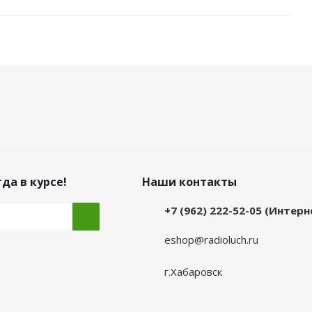
да в курсе!
Наши контакты
+7 (962) 222-52-05 (Интер
eshop@radioluch.ru
г.Хабаровск