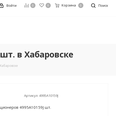
Корзина
Войти
Поиск
0
0
0
шт. в Хабаровске
 Хабаровске
Артикул:
4995A10159J
иционеров 4995A10159J шт.