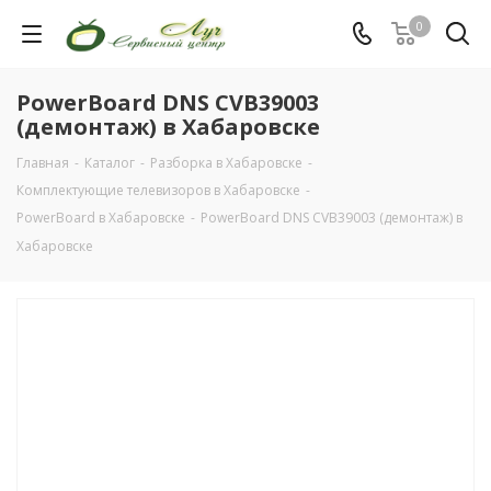
0
PowerBoard DNS CVB39003
(демонтаж) в Хабаровске
Главная
-
Каталог
-
Разборка в Хабаровске
-
Комплектующие телевизоров в Хабаровске
-
PowerBoard в Хабаровске
-
PowerBoard DNS CVB39003 (демонтаж) в
Хабаровске