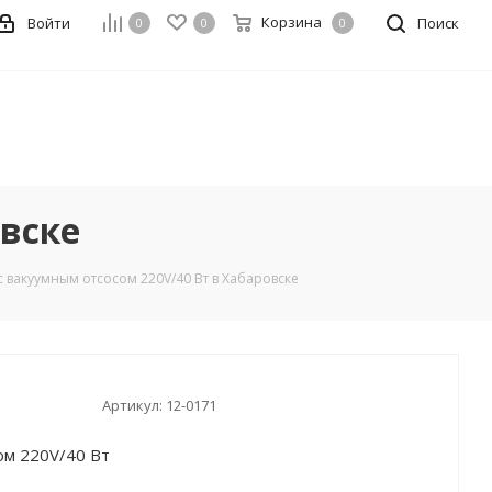
Корзина
Войти
Поиск
0
0
0
овске
с вакуумным отсосом 220V/40 Вт в Хабаровске
Артикул:
12-0171
ом 220V/40 Вт