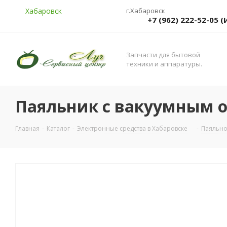
Хабаровск
г.Хабаровск
+7 (962) 222-52-05
Запчасти для бытовой
техники и аппаратуры.
Паяльник с вакуумным от
Главная
-
Каталог
-
Электронные средства в Хабаровске
-
Паяльно