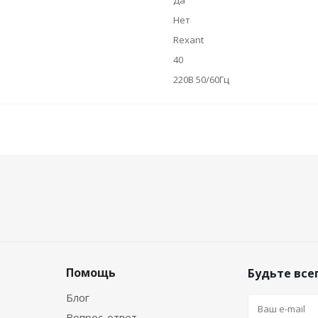
Да
Нет
Rexant
40
220В 50/60Гц
Помощь
Будьте всег
Блог
Вопрос-ответ