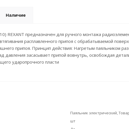
Наличие
10) REXANT предназначен для ручного монтажа радиоэлемен
 втягивания расплавленного припоя с обрабатываемой повер
ишнего припоя. Принцип действия: Нагретым паяльником раз
д давления засасывает припой вовнутрь, освобождая детали
ящего ударопрочного пласти
Паяльник электрический, Товар
шт