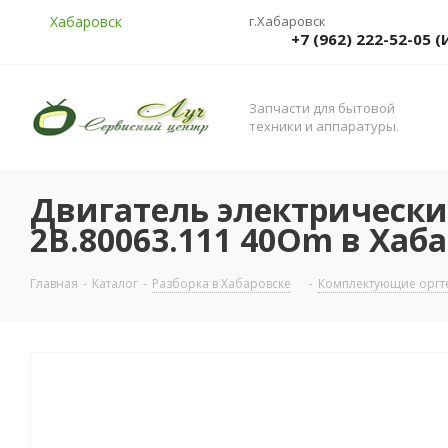
Хабаровск
г.Хабаровск
+7 (962) 222-52-05
Запчасти для бытовой
техники и аппаратуры.
Двигатель электрический
2B.80063.111 40Om в Хаб
Главная
-
Каталог
-
Разборка в Хабаровске
-
Комплектующие оргте