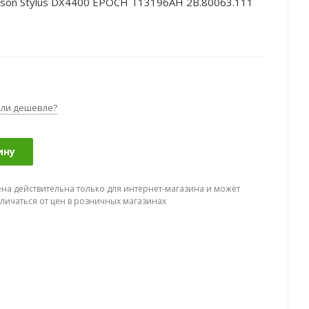
son Stylus DX4400 EPOCH T13196AH 2B.80063.111
ли дешевле?
ину
ена действительна только для интернет-магазина и может
тличаться от цен в розничных магазинах