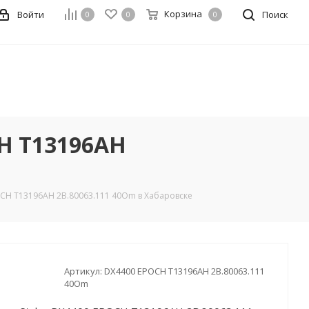
Корзина
Войти
Поиск
0
0
0
CH T13196AH
OCH T13196AH 2B.80063.111 40Om в Хабаровске
Артикул:
DX4400 EPOCH T13196AH 2B.80063.111
40Om