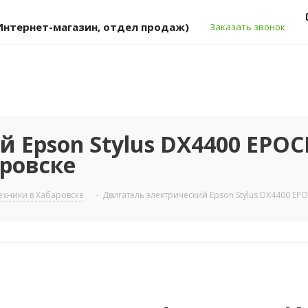
 (Интернет-магазин, отдел продаж)
Заказать звонок
 Epson Stylus DX4400 EPO
аровске
хники в Хабаровске
-
Двигатель электрический Epson Stylus DX4400 EP