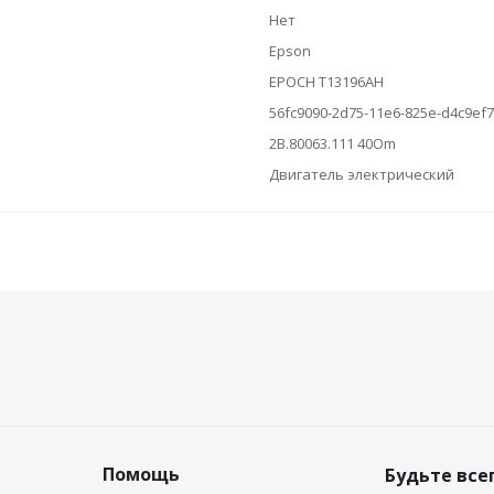
Нет
Epson
EPOCH T13196AH
56fc9090-2d75-11e6-825e-d4c9ef
2B.80063.111 40Om
Двигатель электрический
Помощь
Будьте всег