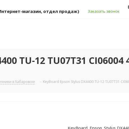
 (Интернет-магазин, отдел продаж)
Заказать звонок
4400 TU-12 TU07T31 CI06004 
хники в Хабаровске
-
KeyBoard Epson Stylus DX4400 TU-12 TU07T31 CI06
KeyBoard_Epson_Stylus DX4