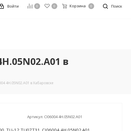
Корзина
Войти
Поиск
0
0
0
4H.05N02.A01 в
004 4H.05N02.A01 в Хабаровске
Артикул:
CI06004 4H.05N02.A01
400_TU-12 TU07T31_CI06004 4H.05N02.A01