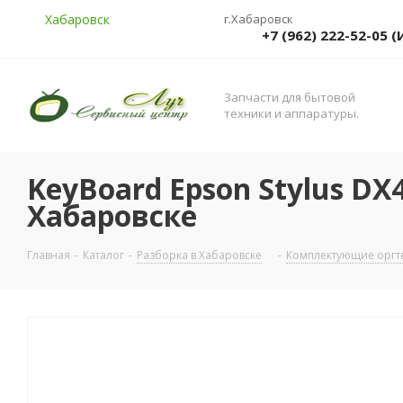
Хабаровск
г.Хабаровск
+7 (962) 222-52-05
Запчасти для бытовой
техники и аппаратуры.
KeyBoard Epson Stylus DX
Хабаровске
Главная
-
Каталог
-
Разборка в Хабаровске
-
Комплектующие оргте