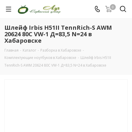
0
Шлейф Irbis H51II TennRich-S AWM
20624 80C VW-1 Д=83,5 N=24 в
Хабаровске
Главная
-
Каталог
-
Разборка в Хабаровске
-
Комплектующие ноутбуков в Хабаровске
-
Шлейф Irbis H51II
TennRich-S AWM 20624 80C VW-1 Д=83,5 N=24 в Хабаровске