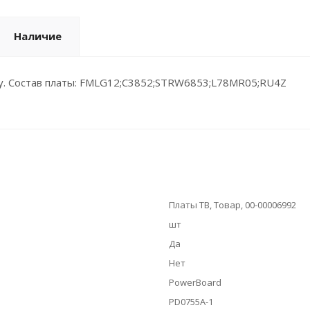
Наличие
у. Состав платы: FMLG12;C3852;STRW6853;L78MR05;RU4Z
Платы ТВ, Товар, 00-00006992
шт
Да
Нет
PowerBoard
PD0755A-1