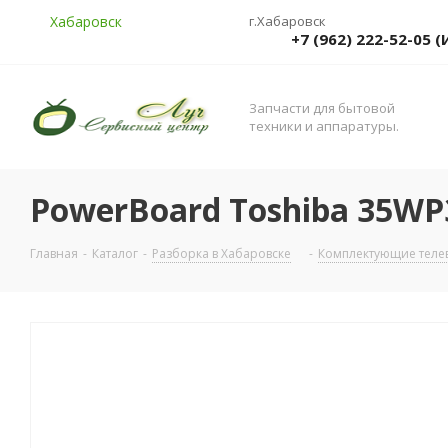
Хабаровск
г.Хабаровск
+7 (962) 222-52-05
Запчасти для бытовой
техники и аппаратуры.
PowerBoard Toshiba 35WP
Главная
-
Каталог
-
Разборка в Хабаровске
-
Комплектующие телев