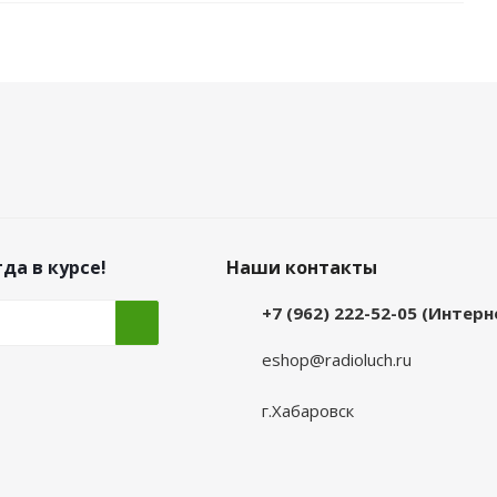
да в курсе!
Наши контакты
+7 (962) 222-52-05 (Интер
eshop@radioluch.ru
г.Хабаровск