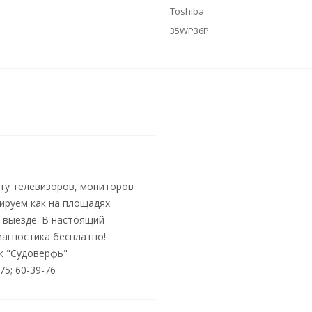
Toshiba
35WP36P
ту телевизоров, мониторов
тируем как на площадях
а выезде. В настоящий
иагностика бесплатно!
ок "Судоверфь"
-75; 60-39-76