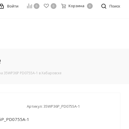
Корзина
Войти
Поиск
0
0
0
е
ba 35WP36P PD0755A-1 в Хабаровске
Артикул:
35WP36P_PD0755A-1
6P_PD0755A-1