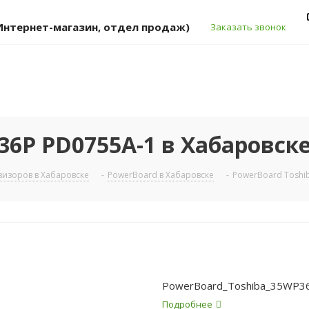
 (Интернет-магазин, отдел продаж)
Заказать звонок
36P PD0755A-1 в Хабаровск
изоров в Хабаровске
-
PowerBoard в Хабаровске
-
PowerBoard Toshi
PowerBoard_Toshiba_35WP3
Подробнее