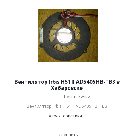
Вентилятор Irbis H51II AD5405HB-TB3 в
Хабаровске
Нет в наличии
Вентилятор_Irbis_H51II_AD5405HB-TB3
Характеристики
Сравнить