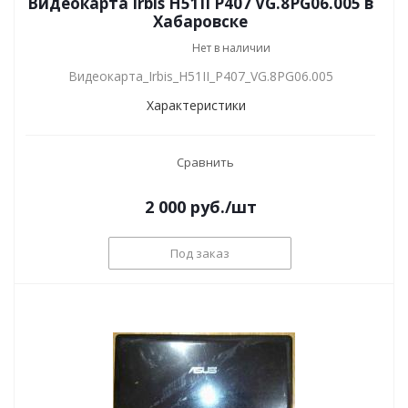
Видеокарта Irbis H51II P407 VG.8PG06.005 в
Хабаровске
Нет в наличии
Видеокарта_Irbis_H51II_P407_VG.8PG06.005
Характеристики
Сравнить
2 000
руб.
/шт
Под заказ