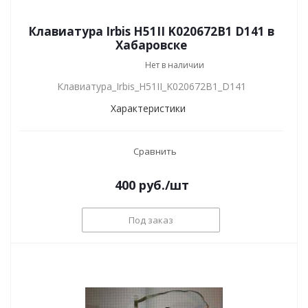
Клавиатура Irbis H51II K020672B1 D141 в
Хабаровске
Нет в наличии
Клавиатура_Irbis_H51II_K020672B1_D141
Характеристики
Сравнить
400
руб.
/шт
Под заказ