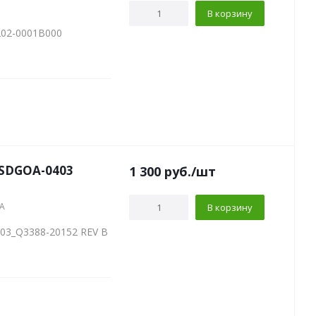
В корзину
202-0001B000
 SDGOA-0403
1 300
руб.
/шт
8A
В корзину
03_Q3388-20152 REV B