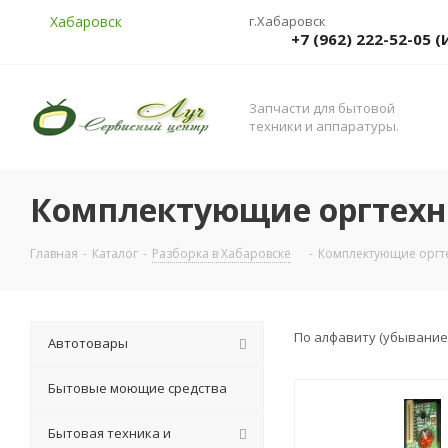
Хабаровск
г.Хабаровск
+7 (962) 222-52-05
Запчасти для бытовой
техники и аппаратуры.
Комплектующие оргтехн
Главная
-
Каталог
-
Разборка в Хабаровске
-
Комплектующие оргте
По алфавиту (убывание
Автотовары
Бытовые моющие средства
Бытовая техника и