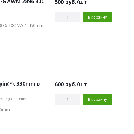
mo-G AWM 2896 80C
500
руб.
/шт
В корзину
 2896 80C VW-1 450mm
pin(F), 330mm в
600
руб.
/шт
-5pin(F), 330mm
В корзину
330mm