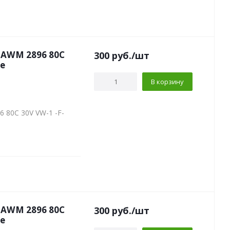
a AWM 2896 80C
300
руб.
/шт
ке
В корзину
 80C 30V VW-1 -F-
a AWM 2896 80C
300
руб.
/шт
ке