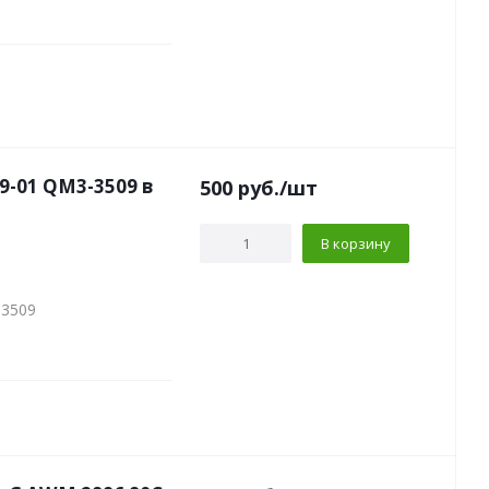
9-01 QM3-3509 в
500
руб.
/шт
В корзину
-3509