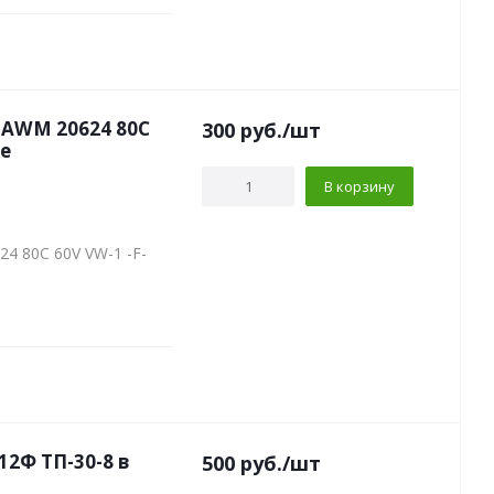
a AWM 20624 80C
300
руб.
/шт
ке
В корзину
4 80C 60V VW-1 -F-
2Ф ТП-30-8 в
500
руб.
/шт