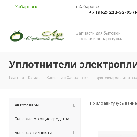
Хабаровск
г.Хабаровск
+7 (962) 222-52-05
Запчасти для бытовой
техники и аппаратуры.
Уплотнители электропли
Главная
-
Каталог
-
Запчасти в Хабаровске
-
для электроплит и ва
По алфавиту (убывание
Автотовары
Бытовые моющие средства
Бытовая техника и