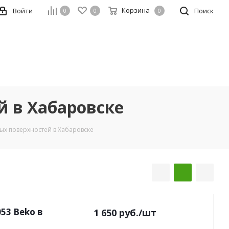
Корзина
Войти
Поиск
0
0
0
й в Хабаровске
ых поверхностей в Хабаровске
53 Beko в
1 650
руб.
/шт