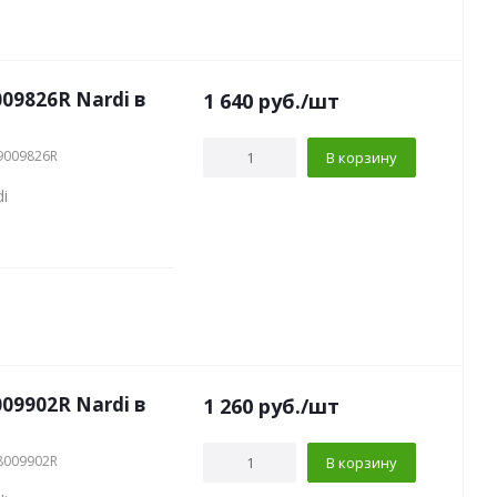
09826R Nardi в
1 640
руб.
/шт
9009826R
В корзину
i
09902R Nardi в
1 260
руб.
/шт
8009902R
В корзину