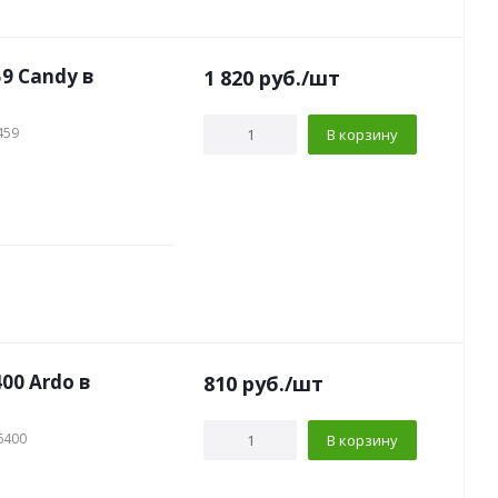
9 Candy в
1 820
руб.
/шт
459
В корзину
00 Ardo в
810
руб.
/шт
6400
В корзину