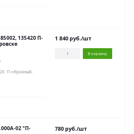
002, 135420 П-
1 840
руб.
/шт
аровске
В корзину
м
420 П-образный,
000А-02 "П-
780
руб.
/шт