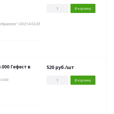
В корзину
-образное" UD214-02.Gf
.000 Гефест в
520
руб.
/шт
.0.000
В корзину