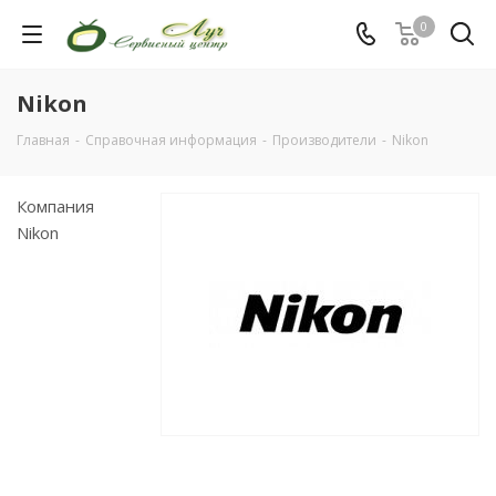
0
Nikon
Главная
-
Справочная информация
-
Производители
-
Nikon
Компания
Nikon